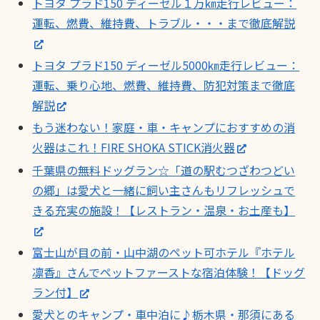
トヨタ プラド150 ディーゼル１万㎞走行レビュー：
運転、燃費、維持費、トラブル・・・まで徹底解説
トヨタ プラド150 ディーゼル5000㎞走行レビュー：
運転、乗り心地、燃費、維持費、防犯対策まで徹底
解説
もう迷わない！家庭・車・キャンプにおすすめの消
火器はこれ！FIRE SHOKA STICK消火器
千葉県の無料ドッグラン☆「道の駅むつざわつどい
の郷」は愛犬と一緒に飼い主さんもリフレッシュで
きる充実の施設！【レストラン・温泉・お土産も】
富士山が目の前・山中湖のペット可ホテル『ホテル
凛香』さんでペットファーストな宿泊体験！【ドッグ
ラン付】
愛犬とのキャンプ・車中泊に♪栃木県・那須にある