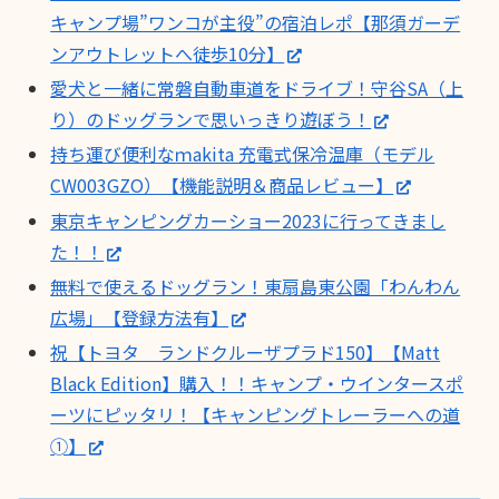
キャンプ場”ワンコが主役”の宿泊レポ【那須ガーデ
ンアウトレットへ徒歩10分】
愛犬と一緒に常磐自動車道をドライブ！守谷SA（上
り）のドッグランで思いっきり遊ぼう！
持ち運び便利なｍakita 充電式保冷温庫（モデル
CW003GZO）【機能説明＆商品レビュー】
東京キャンピングカーショー2023に行ってきまし
た！！
無料で使えるドッグラン！東扇島東公園「わんわん
広場」【登録方法有】
祝【トヨタ ランドクルーザプラド150】【Matt
Black Edition】購入！！キャンプ・ウインタースポ
ーツにピッタリ！【キャンピングトレーラーへの道
➀】