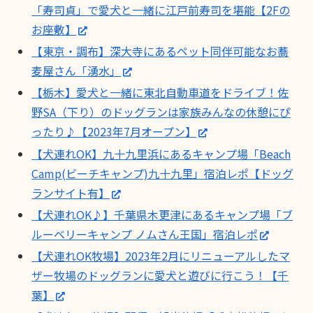
「寿司貞」で愛犬と一緒に江戸前寿司を堪能【2Fの
お座敷】
【東京・調布】深大寺にあるペット同伴可能なお蕎
麦屋さん「湧水」
【栃木】愛犬と一緒に東北自動車道をドライブ！佐
野SA（下り）のドッグランは家族みんなの休憩にぴ
ったり♪【2023年7月オープン】
【犬連れOK】九十九里浜にあるキャンプ場「Beach
Camp(ビーチキャンプ)九十九里」宿泊レポ【ドッグ
ランサイト有】
【犬連れOK♪】千葉県木更津にあるキャンプ場「ブ
ルーベリーキャンプ ノムさん王国」宿泊レポ
【犬連れOK牧場】2023年2月にリニューアルしたマ
ザー牧場のドッグランに愛犬と遊びに行こう！【千
葉】