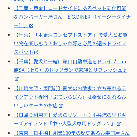
【千葉・東金】ロードサイドにあるペット同伴可能
なハンバーガー屋さん「E.G.DINER （イージーダイナ
ー）」
【千葉】「木更津コンセプトストア 」で愛犬とお買
い物を楽しもう！おしゃれ好き必見の週末ドライブ
スポット
【千葉】愛犬と一緒に館山自動車道をドライブ！市
原SA（上り）のドッグランで家族とリフレッシュ♪
【川崎大師・東門前】愛犬のお散歩で立ち寄れるテ
イクアウト専門「ぷてぃらぱん」は幸せになれるお
いしいケーキのお店
【日帰り利用可】愛犬のリゾート：小谷流の里ドギ
ーズアイランド「中～大型犬専用ドッグラン」
【東京・日本橋】創業100年の歴史あるお寿司屋さん