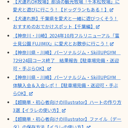
【犬連れOK牧場】那須の観光牧場「千本松牧場」に
愛犬と遊びに行こう！【ドッグランもある！】
【犬連れ旅】千葉県を愛犬と一緒に遊びつくそう！
おすすめのおでかけスポット【千葉編】
【神奈川・川崎】2024年10月フルリニューアル「富
士見公園 FUJIMIX」に愛犬とお散歩に行こう！
【神奈川県・川崎】パーソナルジム・SkillUPGYM
72分24回コース終了 結果報告【駐車場完備・送迎
可・手ぶらOK】
【神奈川県・川崎】パーソナルジム・SkillUPGYM
体験入会＆入会レポ！【駐車場完備・送迎可・手ぶ
らOK】
【超簡単・初心者向けのIllustrator】ハートの作り方
3選【イラレの使い方】
【超簡単・初心者向けのIllustrator】ファイル（デー
タ）の保存方法【イラレの使い方】