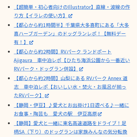
【超簡単・初心者向けのIllustrator】直線・波線の作
り方【イラレの使い方】
【都心から約1時間半】千葉県大多喜町にある「大多
喜ハーブガーデン」のドッグランレポ！【無料デー
有！】
【都心から約2時間】RVパーク ランドポート
Ajigaura 車中泊レポ【ひたち海浜公園から一番近い
RVパーク・ドッグラン併設】
【都心から約2時間】山梨にある RVパーク Annex 道
志 車中泊レポ【おいしい水・焚火・お風呂が揃っ
たRVパーク】
【静岡・伊豆】♪愛犬とお出掛け1日遊べる♪一緒に
お食事・陶芸も 愛犬の駅 伊豆高原
【静岡】愛犬と一緒に東名高速道路をドライブ！足
柄SA（下り）のドッグランは家族みんなの気分転換