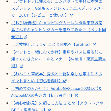
【アウトドアに使える】コンパクトで手軽に本格エ
スプレッソ！GSI製ステンレスミニエスプレッソメー
カー1CUP【レビューと使い方】
【お手頃価格】キャンピングカーレンタル東京城南
島さんでキャンピングカーを借りてみた！【ペット同
乗可】
【ご挨拶】ようこそ ことり団地へ【profile】
【ペットと一緒におでかけ】電車やバスに乗る前に
知っておきたいルールとマナー【神奈川・東京主要交
通】
【わんこと車旅🚗】愛犬と一緒に楽しむ車中泊のポ
イントまとめ【初心者向け】
【初めての人が行く】AdobeMAXJapan2023レポ＆
AdobeMAXの歩き方【初心者向け】
【初心者必見】火起こし方法 まとめ【アウトドアや
BBQ・災害時にも】