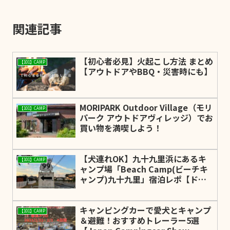
関連記事
【初心者必見】火起こし方法 まとめ
【101】CAMP
【アウトドアやBBQ・災害時にも】
MORIPARK Outdoor Village（モリ
【101】CAMP
パーク アウトドアヴィレッジ）でお
買い物を満喫しよう！
【犬連れOK】九十九里浜にあるキ
【101】CAMP
ャンプ場「Beach Camp(ビーチキ
ャンプ)九十九里」宿泊レポ【ドッ
グランサイト有】
キャンピングカーで愛犬とキャンプ
【101】CAMP
＆避難！おすすめトレーラー5選