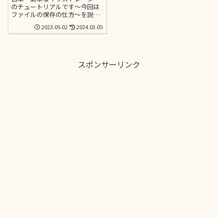
のチュートリアルです～今回は
ファイルの保存の仕方～を説明
します。日本一簡単な説明を目
2023.05.02
2024.03.05
指して、なるべく少ないステッ
プではじめてイラレに触れる方
でもわかりやすい様に画像たっ
ぷりでお届けします。
スポンサーリンク