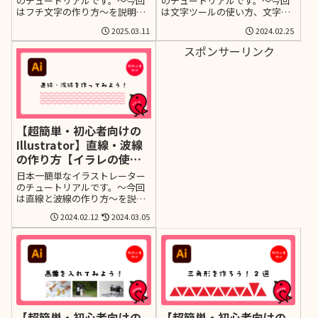
レの使い方】
のチュートリアルです。～今回
のチュートリアルです。～今回
はフチ文字の作り方～を説明し
は文字ツールの使い方、文字の
ます。日本一簡単な説明を目指
入力方法～を説明します。日本
2025.03.11
2024.02.25
して、なるべく少ないステップ
一簡単な説明を目指して、なる
ではじめてイラレに触れる方で
べく少ないステップではじめて
スポンサーリンク
もわかりやすい様に画像たっぷ
イラレに触れる方でもわかりや
りでお届けします。
すい様に画像たっぷりでお届け
します。
【超簡単・初心者向けの
Illustrator】直線・波線
の作り方【イラレの使い
方】
日本一簡単なイラストレーター
のチュートリアルです。～今回
は直線と波線の作り方～を説明
します。日本一簡単な説明を目
2024.02.12
2024.03.05
指して、なるべく少ないステッ
プではじめてイラレに触れる方
でもわかりやすい様に画像たっ
ぷりでお届けします。
【超簡単・初心者向けの
【超簡単・初心者向けの