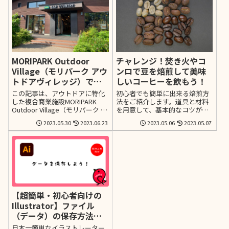
MORIPARK Outdoor
チャレンジ！焚き火やコ
Village（モリパーク アウ
ンロで豆を焙煎して美味
トドアヴィレッジ）でお
しいコーヒーを飲もう！
買い物を満喫しよう！
この記事は、アウトドアに特化
初心者でも簡単に出来る焙煎方
した複合商業施設MORIPARK
法をご紹介します。道具と材料
Outdoor Village（モリパーク ア
を用意して、基本的なコツが分
ウトドアヴィレッジ）の紹介
かれば出来ます。初心者でも出
2023.05.30
2023.06.23
2023.05.06
2023.05.07
や、こちらで購入した商品を紹
来る焙煎道具の選び方や使い方
介をする記事になっています。
を詳しく解説します。焙煎を初
八王子方面でアウトドア関係の
めて行う方、ぜひこの記事を参
お店をお探しの方やアウトドア
考にして、アウトドアで快適な
ショップをお探しの方にオスス
キャンプライフを過ごしてくだ
メです。
さい。
【超簡単・初心者向けの
Illustrator】ファイル
（データ）の保存方法
【イラレの使い方】
日本一簡単なイラストレーター