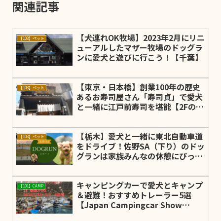
関連記事
【犬連れOK牧場】2023年2月にリニ
【103】ペット
ューアルしたマザー牧場のドッグラ
ンに愛犬と遊びに行こう！【千葉】
【東京・日本橋】創業100年の歴史
【103】ペット
あるお寿司屋さん「寿司貞」で愛犬
と一緒に江戸前寿司を堪能【2Fのお
座敷】
【栃木】愛犬と一緒に東北自動車道
【103】ペット
をドライブ！佐野SA（下り）のドッ
グランは家族みんなの休憩にぴった
り♪【2023年7月オープン】
キャンピングカーで愛犬とキャンプ
【101】CAMP
＆避難！おすすめトレーラー5選
【Japan Campingcar Show
2025】