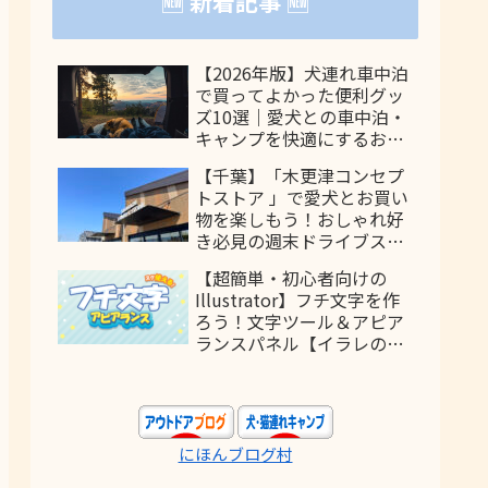
🆕 新着記事 🆕
【2026年版】犬連れ車中泊
で買ってよかった便利グッ
ズ10選｜愛犬との車中泊・
キャンプを快適にするおす
すめアイテム
【千葉】「木更津コンセプ
トストア 」で愛犬とお買い
物を楽しもう！おしゃれ好
き必見の週末ドライブスポ
ット
【超簡単・初心者向けの
Illustrator】フチ文字を作
ろう！文字ツール＆アピア
ランスパネル【イラレの使
い方】
にほんブログ村