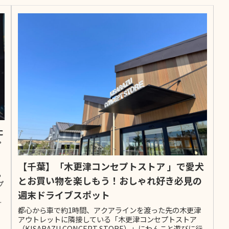
た
プ
【千葉】「木更津コンセプトストア 」で愛犬
っ
とお買い物を楽しもう！おしゃれ好き必見の
プ
週末ドライブスポット
中
都心から車で約1時間、アクアラインを渡った先の木更津
アウトレットに隣接している「木更津コンセプトストア
（KISARAZU CONCEPT STORE）」にわんこと遊びに行