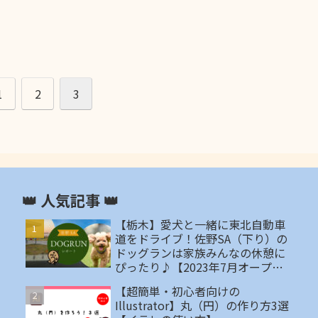
1
2
3
👑 人気記事 👑
【栃木】愛犬と一緒に東北自動車
道をドライブ！佐野SA（下り）の
ドッグランは家族みんなの休憩に
ぴったり♪【2023年7月オープ
ン】
【超簡単・初心者向けの
Illustrator】丸（円）の作り方3選