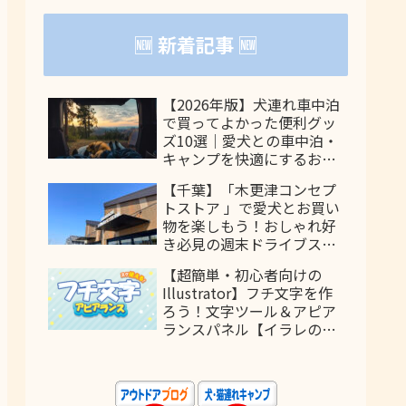
🆕 新着記事 🆕
【2026年版】犬連れ車中泊
で買ってよかった便利グッ
ズ10選｜愛犬との車中泊・
キャンプを快適にするおす
すめアイテム
【千葉】「木更津コンセプ
トストア 」で愛犬とお買い
物を楽しもう！おしゃれ好
き必見の週末ドライブスポ
ット
【超簡単・初心者向けの
Illustrator】フチ文字を作
ろう！文字ツール＆アピア
ランスパネル【イラレの使
い方】