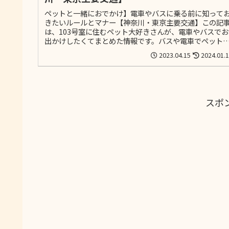
ペットと一緒におでかけ】電車やバスに乗る前に知って
きたいルールとマナー【神奈川・東京主要交通】この記
は、103号室に住むペット大好きさんが、電車やバスでお
出かけしたくてまとめた情報です。バスや電車でペット
お出かけしたいとけど、一緒に乗れるのか心配で出かけ
2023.04.15
2024.01.
れない方や、各社がどんな対応なのか知りたい！と言う
に向けたへの記事になります。
スポ