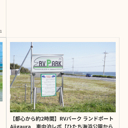
21
【都心から約2時間】RVパーク ランドポート
Ajigaura 車中泊レポ【ひたち海浜公園から