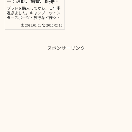
ー：運転、燃費、維持
費、トラブル・・・まで
プラドを購入してから、１年半
徹底解説
過ぎました。キャンプ・ウイン
タースポーツ・旅行など様々な
アクティビティを楽しみまし
2025.02.01
2025.02.15
た。2024年末に、1万㎞を走行
したので、5000㎞のレビューに
引き続き記事にまとめました。
スポンサーリンク