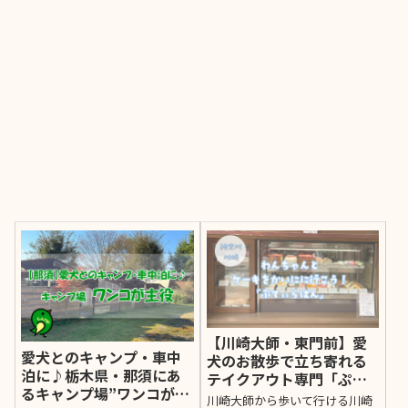
【川崎大師・東門前】愛
愛犬とのキャンプ・車中
犬のお散歩で立ち寄れる
泊に♪栃木県・那須にあ
テイクアウト専門「ぷて
るキャンプ場”ワンコが主
ぃらぱん」は幸せになれ
川崎大師から歩いて行ける川崎