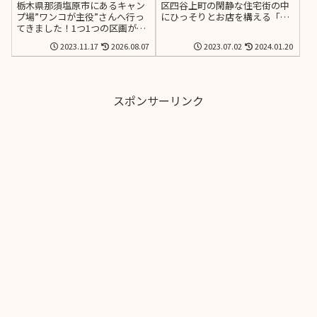
役”の宿泊レポ【那須ガー
るおいしいケーキのお店
栃木県那須塩原市にあるキャン
区四谷上町の閑静な住宅街の中
デンアウトレットへ徒歩
プ場”ワンコが主役”さんへ行っ
にひっそりとお店を構える「ぷ
てきました！1つ1つの区画が高
てぃらぱん」さんをご紹介しま
10分】
い塀で囲われているため他の宿
す！レジとショーケースが屋外
2023.11.17
2026.08.07
2023.07.02
2024.01.20
泊者さんの目を気にすることも
に面しているため愛犬との散歩
なく、愛犬もノーリードで過ご
のついでに一緒に買い物に行く
させてあげられるまさに「ワン
事が出来ます。
コが主役」なキャンプ場でした
♪那須で観光とキャンプを愛犬
スポンサーリンク
と一緒に楽しむのにぴったりな
キャンプ場です。